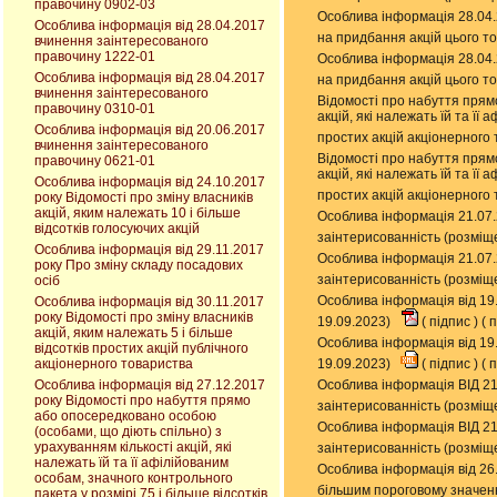
правочину 0902-03
Особлива інформація 28.04.2
Особлива інформація від 28.04.2017
на придбання акцій цього т
вчинення заінтересованого
правочину 1222-01
Особлива інформація 28.04.2
Особлива інформація від 28.04.2017
на придбання акцій цього т
вчинення заінтересованого
Відомості про набуття прям
правочину 0310-01
акцій, які належать їй та її
Особлива інформація від 20.06.2017
простих акцій акціонерного
вчинення заінтересованого
Відомості про набуття прям
правочину 0621-01
акцій, які належать їй та її
Особлива інформація від 24.10.2017
простих акцій акціонерного
року Відомості про зміну власників
акцій, яким належать 10 і більше
Особлива інформація 21.07.
відсотків голосуючих акцій
заінтерисованність (розміщ
Особлива інформація від 29.11.2017
Особлива інформація 21.07.
року Про зміну складу посадових
заінтерисованність (розміщ
осіб
Особлива інформація від 19
Особлива інформація від 30.11.2017
року Відомості про зміну власників
19.09.2023)
(
підпис
) (
п
акцій, яким належать 5 і більше
Особлива інформація від 19
відсотків простих акцій публічного
акціонерного товариства
19.09.2023)
(
підпис
) (
п
Особлива інформація від 27.12.2017
Особлива інформація ВІД 21
року Відомості про набуття прямо
заінтерисованність (розміщ
або опосередковано особою
Особлива інформація ВІД 21
(особами, що діють спільно) з
урахуванням кількості акцій, які
заінтерисованність (розміщ
належать їй та її афілійованим
Особлива інформація від 26.
особам, значного контрольного
більшим пороговому значенн
пакета у розмірі 75 і більше відсотків