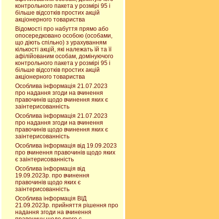
контрольного пакета у розмірі 95 і
більше відсотків простих акцій
акціонерного товариства
Відомості про набуття прямо або
опосередковано особою (особами,
що діють спільно) з урахуванням
кількості акцій, які належать їй та її
афілійованим особам, домінуючого
контрольного пакета у розмірі 95 і
більше відсотків простих акцій
акціонерного товариства
Особлива інформація 21.07.2023
про надання згоди на вчинення
правочинів щодо вчинення яких є
заінтерисованність
Особлива інформація 21.07.2023
про надання згоди на вчинення
правочинів щодо вчинення яких є
заінтерисованність
Особлива інформація від 19.09.2023
про вчинення правочинів щодо яких
є заінтерисованність
Особлива інформація від
19.09.2023р. про вчинення
правочинів щодо яких є
заінтерисованність
Особлива інформація ВІД
21.09.2023р. прийняття рішення про
надання згоди на вчинення