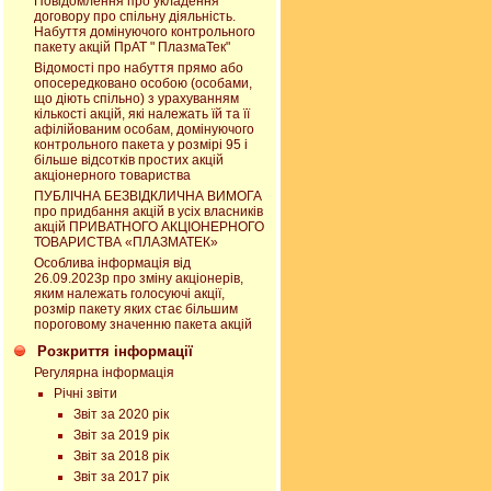
Повідомлення про укладення
договору про спільну діяльність.
Набуття домінуючого контрольного
пакету акцій ПрАТ " ПлазмаТек"
Відомості про набуття прямо або
опосередковано особою (особами,
що діють спільно) з урахуванням
кількості акцій, які належать їй та її
афілійованим особам, домінуючого
контрольного пакета у розмірі 95 і
більше відсотків простих акцій
акціонерного товариства
ПУБЛІЧНА БЕЗВІДКЛИЧНА ВИМОГА
про придбання акцій в усіх власників
акцій ПРИВАТНОГО АКЦІОНЕРНОГО
ТОВАРИСТВА «ПЛАЗМАТЕК»
Особлива інформація від
26.09.2023р про зміну акціонерів,
яким належать голосуючі акції,
розмір пакету яких стає більшим
пороговому значенню пакета акцій
Розкриття інформації
Регулярна інформація
Річні звіти
Звіт за 2020 рік
Звіт за 2019 рік
Звіт за 2018 рік
Звіт за 2017 рік