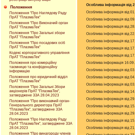
Особлива інформація від 2
Положення
Особлива інформація від 01
Положення "Про Наглядову Раду
ПрАТ "ПлазмаТек"
Особлива інформація від 09
Положення "Про Виконачий орган
Особлива інформація від 28
ПрАТ "ПлазмаТек"
Положення "Про Загальні збори
Особлива інформація від 22
ПрАТ "ПлазмаТек"
Особлива інформація від 17
Положення "Про посадових осіб
ПрАТ "ПлазмаТек"
Особлива інформація від 17
Кодекс корпоративного управління
Особлива інформація від 17
ПрАТ "ПлазмаТек"
Особлива інформація 16.09.
Положення про комерційну
таємницю та конфіденційну
Особлива інформація від 03
інформацію
Положення про юридичний відділ
Особлива інформація від 04
ПрАТ "ПлазмаТек"
Особлива інформація від 03
Положення "Про Загальні Збори
акціонерів ПрАТ "ПлазмаТек",
Особлива інформація від 14
затверджене ЗЗА 28.04.2023
Особлива інформація від 29
Положення "Про виконавчий орган-
Генерального директора ПрАТ
Особлива інформація від 15
"ПлазмаТек", затверджене ЗЗА
Особлива інформація від 29
28.04.2023
Положення "Про Наглядову Раду
Особлива інформація від 15
ПрАТ "ПлазмаТек", затверджене ЗЗА
Особлива інформація від 21
28.04.2023
Положення "Про винагороду членів
Особлива інформація від 23