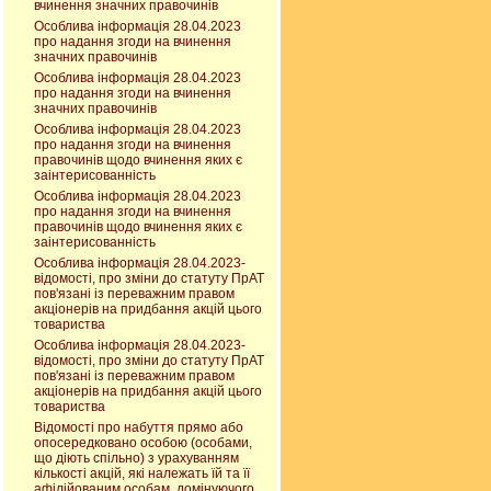
вчинення значних правочинів
Особлива інформація 28.04.2023
про надання згоди на вчинення
значних правочинів
Особлива інформація 28.04.2023
про надання згоди на вчинення
значних правочинів
Особлива інформація 28.04.2023
про надання згоди на вчинення
правочинів щодо вчинення яких є
заінтерисованність
Особлива інформація 28.04.2023
про надання згоди на вчинення
правочинів щодо вчинення яких є
заінтерисованність
Особлива інформація 28.04.2023-
відомості, про зміни до статуту ПрАТ
пов'язані із переважним правом
акціонерів на придбання акцій цього
товариства
Особлива інформація 28.04.2023-
відомості, про зміни до статуту ПрАТ
пов'язані із переважним правом
акціонерів на придбання акцій цього
товариства
Відомості про набуття прямо або
опосередковано особою (особами,
що діють спільно) з урахуванням
кількості акцій, які належать їй та її
афілійованим особам, домінуючого