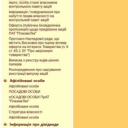
якого, особа стане власником
контрольного пакету акцій
Інформація / повідомлення про
набуття права власності на
контрольний пакет акцій
Оферта (публічна безвідклична
пропозиція) щодо придбання акцій
ПАТ "ПлазмаТек"
Протокол Наглядової ради, що
містить Висновок про оцінку впливу
оферти на інтереси Товариства (ч. 8
ст. 65-1 ЗУ "Про акціонерні
товариства")
Виписка з реєстру кодів цінних
паперів
Розпорядження про скасування
реєстрації випуску акцій
Афілійовані оcоби
Афілійовані оcоби
ПОСАДОВІ ОСОБИ
пОСАДОВІ ОСОБИ ПрАТ
"ПлазмаТек"
Афілійовані оcоби
Структура власності
Афілійовані оcоби
Інформація про дівіденди