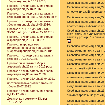
зборів акціонерів 15.12.2015р.
Особлива інформація від 20
Протокол річних загальних зборів
Особлива інформація від 24.
акціонерів від 22.04.2016
голосуючих акцій (розміщен
Протокол позачергових загальних
зборів акціонерів від 17.08.2016 року
Особлива інформація від 29.
Протокол позачергових загальних
Особлива інформація від 30.1
зборів акціонерів від 16.09.2016р.
простих акцій публічного а
Протокол РІЧНИХ ЗАГАЛЬНИХ
Особлива інформація від 27
ЗБОРІВ АКЦІОНЕРІВ від 27.04.2017
діють спільно) з урахуванням
Протокол річних загальних зборів
пакета у розмірі 75 і більш
акціонерів від 25. 04. 2018 р.
Протоколи про підсумки
Особлива інформація від 05
голосування на річних загальних
щодо вчинення яких є заінт
зборах акціонерів від 25.04.2018р
Особлива інформація від 23
Протокол позачергових загальних
зборів від 20.12.2018р.
щодо вчинення яких є заінт
Протоколи загальних зборів
Особлива інформація від 25.
акціонерів від 22 квітня 2019 року
простих акцій публічного а
Протокол річних загальних зборів
Особлива інформація від 25
акціонерів від 01 липня 2020
правочинів (розміщено 25.0
Протокол річних ЗЗА від 23.04.2021
Особлива інформація від 25
протокол позачергових загальних
щодо вчинення яких є заінт
зборів 20.07.2022
Особлива інформація від 25
Протокол річних загальних зборів
від 15.12.2022
значних правочинів (розміщ
Додатки до протоколу ЗЗа від
Особлива інформація від 25
15.12.2022