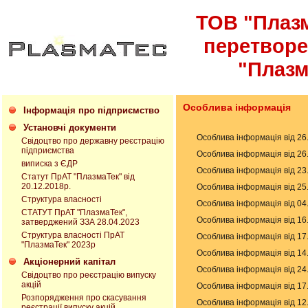
ТОВ "Плазм
перетвор
"Плазм
Особлива інформація
Інформація про підприємство
Установчі документи
Особлива інформація від 26
Свідоцтво про державну реєстрацію
підприємства
Особлива інформація від 26
виписка з ЄДР
Особлива інформація від 23
Статут ПрАТ "ПлазмаТек" від
20.12.2018р.
Особлива інформація від 25
Структура власності
Особлива інформація від 04
СТАТУТ ПрАТ "ПлазмаТек",
Особлива інформація від 16
затверджений ЗЗА 28.04.2023
Структура власності ПрАТ
Особлива інформація від 17
"ПлазмаТек" 2023р
Особлива інформація від 14
Акціонерний капітал
Особлива інформація від 24
Свідоцтво про реєстрацію випуску
акцій
Особлива інформація від 17
Розпорядження про скасування
Особлива інформація від 12
реєстрації випуску акцій