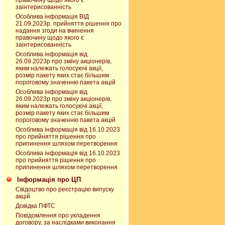
правочину щодо якого є
заінтерисованність
Особлива інформація ВІД
21.09.2023р. прийняття рішення про
надання згоди на вчинення
правочину щодо якого є
заінтерисованність
Особлива інформація від
26.09.2023р про зміну акціонерів,
яким належать голосуючі акції,
розмір пакету яких стає більшим
пороговому значенню пакета акцій
Особлива інформація від
26.09.2023р про зміну акціонерів,
яким належать голосуючі акції,
розмір пакету яких стає більшим
пороговому значенню пакета акцій
Особлива інформація від 16.10.2023
про прийняття рішення про
припинення шляхом перетворення
Особлива інформація від 16.10.2023
про прийняття рішення про
припинення шляхом перетворення
Інформація про ЦП
Свідоцтво про реєстрацію випуску
акцій
Довідка ПФТС
Повідомлення про укладення
договору, за наслідками виконання