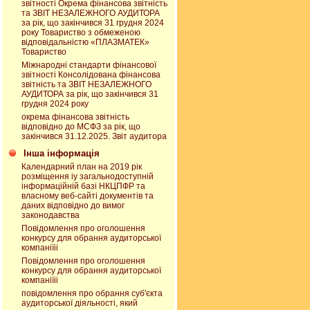
звітності Окрема фінансова звітність
та ЗВІТ НЕЗАЛЕЖНОГО АУДИТОРА
за рік, що закінчився 31 грудня 2024
року Товариство з обмеженою
відповідальністю «ПЛАЗМАТЕК»
Товариство
Міжнародні стандарти фінансової
звітності Консолідована фінансова
звітність та ЗВІТ НЕЗАЛЕЖНОГО
АУДИТОРА за рік, що закінчився 31
грудня 2024 року
окрема фінансова звітність
відповідно до МСФЗ за рік, що
закінчився 31.12.2025. Звіт аудитора
Інша інформація
Календарний план на 2019 рік
розміщення іу загальнодоступній
інформаційній базі НКЦПФР та
власному веб-сайті документів та
даних відповідно до вимог
законодавства
Повідомлення про оголошення
конкурсу для обрання аудиторської
компаніїіі
Повідомлення про оголошення
конкурсу для обрання аудиторської
компаніїіі
повідомлення про обрання суб'єкта
аудиторської діяльності, який