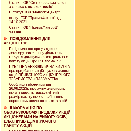
Статут ТОВ "Світлогорський завод
зварювальних електродів"
П статут ТОВ "Моноліт-Центр"
статут ТОВ "ПрагмаФактор" від
14.10.2021
Статут ТОВ "ПрагмаФакторЦ"
чинний
ПОВІДОМЛЕННЯ ДЛЯ
АКЦІОНЕРІВ
Повідомлення про укладення
договору про спільну діяльність.
Набуття домінуючого контрольного
пакету акцій ПрАТ " ПлазмаТек"
ПУБЛІЧНА БЕЗВІДКЛИЧНА ВИМОГА
про придбання акцій в усіх власників
акцій ПРИВАТНОГО АКЦІОНЕРНОГО
ТОВАРИСТВА «ПЛАЗМАТЕК»
Особлива інформація від
26.09.2023р про зміну акціонерів,
яким належать голосуючі акції,
розмір пакету яких стає більшим
пороговому значенню пакета акцій
ІНФОРМАЦІЯ ПО
ОБОВ'ЯЗКОВОМУ ПРОДАЖУ АКЦІЙ
АКЦІОНЕРАМИ НА ВИМОГУ ОСІБ,
ВЛАСНИКІВ ДОМІНУЮЧОГО
ПАКЕТУ АКЦІЙ