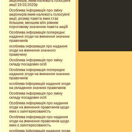
акціонерів, яким належать голосуючі
акції 19.03.2020р
Особлива інформація про зміну
акціонерів яким належать голосуючі
акції, розмір пакета яких стає
більшим, меншим або рівним
пороговому значенню пакета акцій
Особлива інформація попереднє
надання згоди на вчинення значних
правочинів
особлива інформація про надання
згоди на вчинення значного
правочину
Особлива інформація про зміну
складу посадових осіб
Особлива інформація попереднє
надання згоди на вчинення значних
правочинів
особлива інформація надання згоди
на укладення значних правочинів
Особлива інформація про зміну
складу посадових осіб
Особлива інформація про надання
згоди на вчинення правочинів щодо
яких є заінтерисованість
Особлива інформація про надання
згоди на вчинення правочинів щодо
яких є заінтерисованість
особлива інформація надання згоди