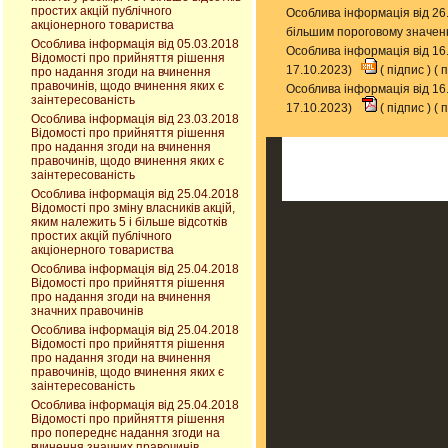
простих акцій публічного
Особлива інформація від 26.
акціонерного товариства
більшим пороговому значенн
Особлива інформація від 05.03.2018
Особлива інформація від 1
Відомості про прийняття рішення
17.10.2023)
(
підпис
) (
п
про надання згоди на вчинення
правочинів, щодо вчинення яких є
Особлива інформація від 1
заінтересованість
17.10.2023)
(
підпис
) (
п
Особлива інформація від 23.03.2018
Відомості про прийняття рішення
про надання згоди на вчинення
правочинів, щодо вчинення яких є
заінтересованість
Особлива інформація від 25.04.2018
Відомості про зміну власників акцій,
яким належить 5 і більше відсотків
простих акцій публічного
акціонерного товариства
Особлива інформація від 25.04.2018
Відомості про прийняття рішення
про надання згоди на вчинення
значних правочинів
Особлива інформація від 25.04.2018
Відомості про прийняття рішення
про надання згоди на вчинення
правочинів, щодо вчинення яких є
заінтересованість
Особлива інформація від 25.04.2018
Відомості про прийняття рішення
про попереднє надання згоди на
вчинення значних правочинів