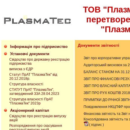
ТОВ "Плазм
перетвор
"Плазм
Документи звітності
Інформація про підприємство
Установчі документи
Звіт про корпоративне упра
Свідоцтво про державну реєстрацію
підприємства
Аудиторський висновок за 
виписка з ЄДР
БАЛАНС СТАНОМ НА 31.12.2
Статут ПрАТ "ПлазмаТек" від
20.12.2018р.
ЗВІТ ПРО ФІНАНСОВІ РЕЗУЛ
Структура власності
ЗВІТ ПРО ВЛАСНИЙ КАПІТАЛ
СТАТУТ ПрАТ "ПлазмаТек",
ЗВІТ ПРО РУХ КОШТІВ 2018
затверджений ЗЗА 28.04.2023
Структура власності ПрАТ
ПРИМІТКИ ДО РІЧНОЇ ЗВІТН
"ПлазмаТек" 2023р
Повідомлення НКЦПФР про с
Акціонерний капітал
Фінансова звітність та Зві
Свідоцтво про реєстрацію випуску
Консолідована звітність та
акцій
(
підпис
)
Розпорядження про скасування
реєстрації випуску акцій