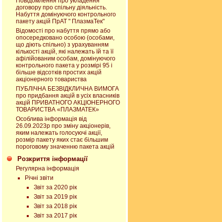
Повідомлення про укладення
договору про спільну діяльність.
Набуття домінуючого контрольного
пакету акцій ПрАТ " ПлазмаТек"
Відомості про набуття прямо або
опосередковано особою (особами,
що діють спільно) з урахуванням
кількості акцій, які належать їй та її
афілійованим особам, домінуючого
контрольного пакета у розмірі 95 і
більше відсотків простих акцій
акціонерного товариства
ПУБЛІЧНА БЕЗВІДКЛИЧНА ВИМОГА
про придбання акцій в усіх власників
акцій ПРИВАТНОГО АКЦІОНЕРНОГО
ТОВАРИСТВА «ПЛАЗМАТЕК»
Особлива інформація від
26.09.2023р про зміну акціонерів,
яким належать голосуючі акції,
розмір пакету яких стає більшим
пороговому значенню пакета акцій
Розкриття інформації
Регулярна інформація
Річні звіти
Звіт за 2020 рік
Звіт за 2019 рік
Звіт за 2018 рік
Звіт за 2017 рік