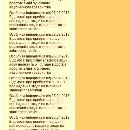
простих акцій публічного
акціонерного товариства
Особлива інформація від 05.03.2018
Відомості про прийняття рішення
про надання згоди на вчинення
правочинів, щодо вчинення яких є
заінтересованість
Особлива інформація від 23.03.2018
Відомості про прийняття рішення
про надання згоди на вчинення
правочинів, щодо вчинення яких є
заінтересованість
Особлива інформація від 25.04.2018
Відомості про зміну власників акцій,
яким належить 5 і більше відсотків
простих акцій публічного
акціонерного товариства
Особлива інформація від 25.04.2018
Відомості про прийняття рішення
про надання згоди на вчинення
значних правочинів
Особлива інформація від 25.04.2018
Відомості про прийняття рішення
про надання згоди на вчинення
правочинів, щодо вчинення яких є
заінтересованість
Особлива інформація від 25.04.2018
Відомості про прийняття рішення
про попереднє надання згоди на
вчинення значних правочинів