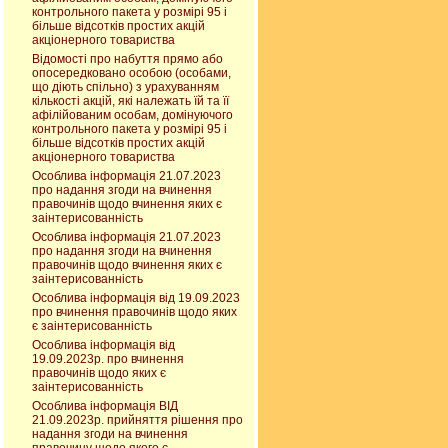
контрольного пакета у розмірі 95 і
більше відсотків простих акцій
акціонерного товариства
Відомості про набуття прямо або
опосередковано особою (особами,
що діють спільно) з урахуванням
кількості акцій, які належать їй та її
афілійованим особам, домінуючого
контрольного пакета у розмірі 95 і
більше відсотків простих акцій
акціонерного товариства
Особлива інформація 21.07.2023
про надання згоди на вчинення
правочинів щодо вчинення яких є
заінтерисованність
Особлива інформація 21.07.2023
про надання згоди на вчинення
правочинів щодо вчинення яких є
заінтерисованність
Особлива інформація від 19.09.2023
про вчинення правочинів щодо яких
є заінтерисованність
Особлива інформація від
19.09.2023р. про вчинення
правочинів щодо яких є
заінтерисованність
Особлива інформація ВІД
21.09.2023р. прийняття рішення про
надання згоди на вчинення