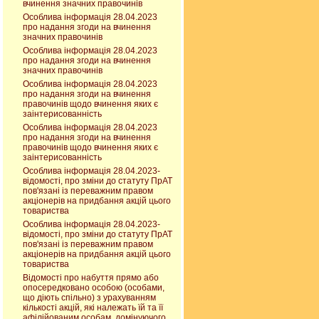
вчинення значних правочинів
Особлива інформація 28.04.2023
про надання згоди на вчинення
значних правочинів
Особлива інформація 28.04.2023
про надання згоди на вчинення
значних правочинів
Особлива інформація 28.04.2023
про надання згоди на вчинення
правочинів щодо вчинення яких є
заінтерисованність
Особлива інформація 28.04.2023
про надання згоди на вчинення
правочинів щодо вчинення яких є
заінтерисованність
Особлива інформація 28.04.2023-
відомості, про зміни до статуту ПрАТ
пов'язані із переважним правом
акціонерів на придбання акцій цього
товариства
Особлива інформація 28.04.2023-
відомості, про зміни до статуту ПрАТ
пов'язані із переважним правом
акціонерів на придбання акцій цього
товариства
Відомості про набуття прямо або
опосередковано особою (особами,
що діють спільно) з урахуванням
кількості акцій, які належать їй та її
афілійованим особам, домінуючого