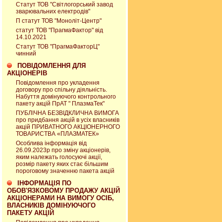
Статут ТОВ "Світлогорський завод
зварювальних електродів"
П статут ТОВ "Моноліт-Центр"
статут ТОВ "ПрагмаФактор" від
14.10.2021
Статут ТОВ "ПрагмаФакторЦ"
чинний
ПОВІДОМЛЕННЯ ДЛЯ
АКЦІОНЕРІВ
Повідомлення про укладення
договору про спільну діяльність.
Набуття домінуючого контрольного
пакету акцій ПрАТ " ПлазмаТек"
ПУБЛІЧНА БЕЗВІДКЛИЧНА ВИМОГА
про придбання акцій в усіх власників
акцій ПРИВАТНОГО АКЦІОНЕРНОГО
ТОВАРИСТВА «ПЛАЗМАТЕК»
Особлива інформація від
26.09.2023р про зміну акціонерів,
яким належать голосуючі акції,
розмір пакету яких стає більшим
пороговому значенню пакета акцій
ІНФОРМАЦІЯ ПО
ОБОВ'ЯЗКОВОМУ ПРОДАЖУ АКЦІЙ
АКЦІОНЕРАМИ НА ВИМОГУ ОСІБ,
ВЛАСНИКІВ ДОМІНУЮЧОГО
ПАКЕТУ АКЦІЙ