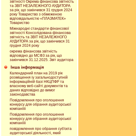
звітності Окрема фінансова звітність
та ЗВІТ НЕЗАЛЕЖНОГО АУДИТОРА
за рік, що закінчився 31 грудня 2024
року Товариство з обмеженою
відповідальністю «ПЛАЗМАТЕК»
Товариство
Міжнародні стандарти фінансової
звітності Консолідована фінансова
звітність та ЗВІТ НЕЗАЛЕЖНОГО
АУДИТОРА за рік, що закінчився 31
грудня 2024 року
окрема фінансова звітність
відповідно до МСФЗ за рік, що
закінчився 31.12.2025. Звіт аудитора
Інша інформація
Календарний план на 2019 рік
розміщення іу загальнодоступній
інформаційній базі НКЦПФР та
власному веб-сайті документів та
даних відповідно до вимог
законодавства
Повідомлення про оголошення
конкурсу для обрання аудиторської
компаніїіі
Повідомлення про оголошення
конкурсу для обрання аудиторської
компаніїіі
повідомлення про обрання суб'єкта
аудиторської діяльності, який