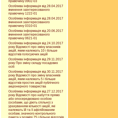
правочину 0902-03
Особлива інформація від 28.04.2017
вчинення заінтересованого
правочину 1222-01
Особлива інформація від 28.04.2017
вчинення заінтересованого
правочину 0310-01
Особлива інформація від 20.06.2017
вчинення заінтересованого
правочину 0621-01
Особлива інформація від 24.10.2017
року Відомості про зміну власників
акцій, яким належать 10 і більше
відсотків голосуючих акцій
Особлива інформація від 29.11.2017
року Про зміну складу посадових
осіб
Особлива інформація від 30.11.2017
року Відомості про зміну власників
акцій, яким належать 5 і більше
відсотків простих акцій публічного
акціонерного товариства
Особлива інформація від 27.12.2017
року Відомості про набуття прямо
або опосередковано особою
(особами, що діють спільно) з
урахуванням кількості акцій, які
належать їй та її афілійованим
особам, значного контрольного
пакета у розмірі 75 і більше відсотків