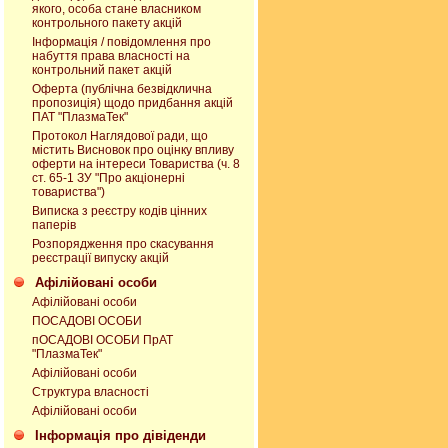
якого, особа стане власником
контрольного пакету акцій
Інформація / повідомлення про
набуття права власності на
контрольний пакет акцій
Оферта (публічна безвідклична
пропозиція) щодо придбання акцій
ПАТ "ПлазмаТек"
Протокол Наглядової ради, що
містить Висновок про оцінку впливу
оферти на інтереси Товариства (ч. 8
ст. 65-1 ЗУ "Про акціонерні
товариства")
Виписка з реєстру кодів цінних
паперів
Розпорядження про скасування
реєстрації випуску акцій
Афілійовані оcоби
Афілійовані оcоби
ПОСАДОВІ ОСОБИ
пОСАДОВІ ОСОБИ ПрАТ
"ПлазмаТек"
Афілійовані оcоби
Структура власності
Афілійовані оcоби
Інформація про дівіденди