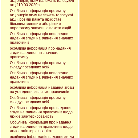
акціонерів, яким належать голосуючі
акції 19.03.2020р
Особлива інформація про зміну
акціонерів яким належать голосуючі
акції, розмір пакета яких стає
більшим, меншим або рівним
пороговому значенню пакета акцій
Особлива інформація попереднє
надання згоди на вчинення значних
правочинів
особлива інформація про надання
згоди на вчинення значного
правочину
Особлива інформація про зміну
складу посадових осіб
Особлива інформація попереднє
надання згоди на вчинення значних
правочинів
особлива інформація надання згоди
на укладення значних правочинів
Особлива інформація про зміну
складу посадових осіб
Особлива інформація про надання
згоди на вчинення правочинів щодо
яких є заінтерисованість
Особлива інформація про надання
згоди на вчинення правочинів щодо
яких є заінтерисованість
особлива інформація надання згоди