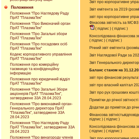
Звіт про корпоративне упра
Положення
Звіт емітента за 2019 (роз
Положення "Про Наглядову Раду
звіт про корпоративне упра
ПрАТ "ПлазмаТек"
Фінасова звітність за МСФЗ
Положення "Про Виконачий орган
ПрАТ "ПлазмаТек"
(
підпис
) (
підпис
)
Положення "Про Загальні збори
Консолідована фінансова зв
ПрАТ "ПлазмаТек"
(
підпис
) (
підпис
)
Положення "Про посадових осіб
Річний звіт емітента (розм
ПрАТ "ПлазмаТек"
Кодекс корпоративного управління
Звіт Наглядової Ради за 20
ПрАТ "ПлазмаТек"
Звіт Генерального директор
Положення про комерційну
таємницю та конфіденційну
Баланс станом на 31.12.20
інформацію
звіт про фінансові результ
Положення про юридичний відділ
ПрАТ "ПлазмаТек"
звіт про власний капітал 2
Положення "Про Загальні Збори
Звіт про рух грошових кошт
акціонерів ПрАТ "ПлазмаТек",
затверджене ЗЗА 28.04.2023
Примітки до річної звітност
Положення "Про виконавчий орган-
Додатки до приміток до річн
Генерального директора ПрАТ
"ПлазмаТек", затверджене ЗЗА
Фінансова звітністьвідпові
28.04.2023
підпис
) (
підпис
)
Положення "Про Наглядову Раду
Консолідована фінансова зв
ПрАТ "ПлазмаТек", затверджене ЗЗА
(
підпис
) (
підпис
)
28.04.2023
Положення "Про винагороду членів
Звіт про корпоративне упра