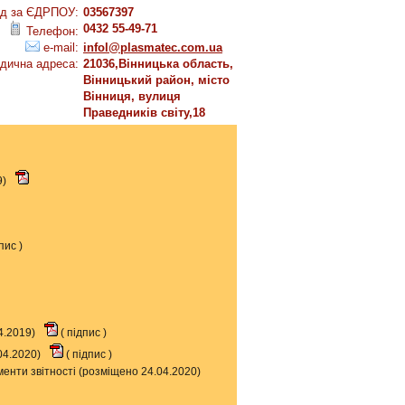
д за ЄДРПОУ:
03567397
0432 55-49-71
Телефон:
e-mail:
infol@plasmatec.com.ua
дична адреса:
21036,Вінницька область,
Вінницький район, місто
Вінниця, вулиця
Праведників світу,18
9)
пис
)
4.2019)
(
підпис
)
04.2020)
(
підпис
)
енти звітності (розміщено 24.04.2020)