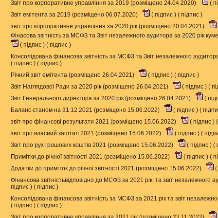
Звіт про корпоративне управління за 2019 (розміщено 24.04.2020)
(
п
Звіт емітента за 2019 (розміщено 06.07.2020)
(
підпис
) (
підпис
)
звіт про корпоративне управління за 2020 рік (розміщено 20.04.2021)
Фінасова звітність за МСФЗ та Звіт незалежного аудитора за 2020 рік кум
(
підпис
) (
підпис
)
Консолідована фінансова звітність за МСФЗ та Звіт незалежного аудитора
(
підпис
) (
підпис
)
Річний звіт емітента (розміщено 26.04.2021)
(
підпис
) (
підпис
)
Звіт Наглядової Ради за 2020 рік (розміщено 26.04.2021)
(
підпис
) (
пі
Звіт Генерального директора за 2020 рік (розміщено 26.04.2021)
(
під
Баланс станом на 31.12.2021 (розміщено 15.06.2022)
(
підпис
) (
підп
звіт про фінансові результати 2021 (розміщено 15.06.2022)
(
підпис
) (
звіт про власний капітал 2021 (розміщено 15.06.2022)
(
підпис
) (
підп
Звіт про рух грошових коштів 2021 (розміщено 15.06.2022)
(
підпис
) (
Примітки до річної звітності 2021 (розміщено 15.06.2022)
(
підпис
) (
п
Додатки до приміток до річної звітності 2021 (розміщено 15.06.2022)
(
Фінансова звітністьвідповідно до МСФЗ за 2021 рік. та звіт незалежного 
підпис
) (
підпис
)
Консолідована фінансова звітність за МСФЗ за 2021 рік та звіт незалежн
(
підпис
) (
підпис
)
Звіт про корпоративне управління за 2021 рік (розміщено 22.11.2022)