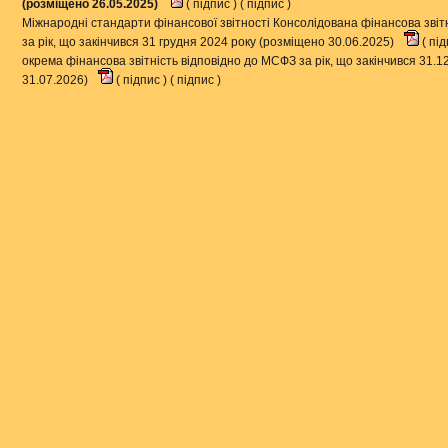
(розміщено 26.05.2025)
(
підпис
) (
підпис
)
Міжнародні стандарти фінансової звітності Консолідована фінансова з
за рік, що закінчився 31 грудня 2024 року (розміщено 30.06.2025)
(
під
окрема фінансова звітність відповідно до МСФЗ за рік, що закінчився 31.1
31.07.2026)
(
підпис
) (
підпис
)