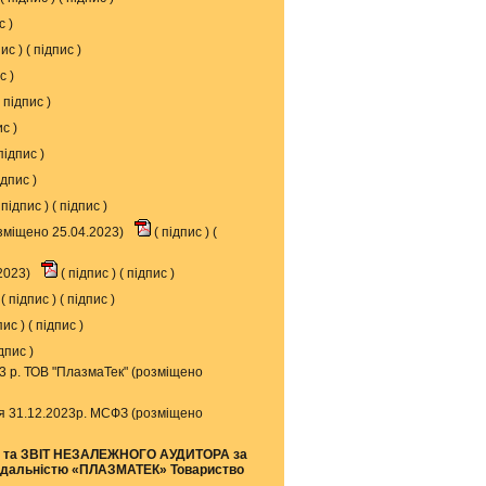
ис
)
пис
) (
підпис
)
ис
)
підпис
)
ис
)
підпис
)
ідпис
)
підпис
) (
підпис
)
озміщено 25.04.2023)
(
підпис
) (
.2023)
(
підпис
) (
підпис
)
(
підпис
) (
підпис
)
пис
) (
підпис
)
дпис
)
3 р. ТОВ "ПлазмаТек" (розміщено
вся 31.12.2023р. МСФЗ (розміщено
сть та ЗВІТ НЕЗАЛЕЖНОГО АУДИТОРА за
овідальністю «ПЛАЗМАТЕК» Товариство