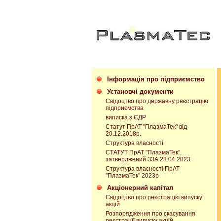
Інформація про підприємство
Установчі документи
Свідоцтво про державну реєстрацію
підприємства
виписка з ЄДР
Статут ПрАТ "ПлазмаТек" від
20.12.2018р.
Структура власності
СТАТУТ ПрАТ "ПлазмаТек",
затверджений ЗЗА 28.04.2023
Структура власності ПрАТ
"ПлазмаТек" 2023р
Акціонерний капітал
Свідоцтво про реєстрацію випуску
акцій
Розпорядження про скасування
реєстрації випуску акцій