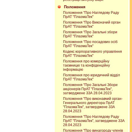
Положення
Положення "Про Наглядову Раду
ПрАТ "ПлазмаТек"
Положення "Про Виконачий орган
ПрАТ "ПлазмаТек"
Положення "Про Загальні збори
ПрАТ "ПлазмаТек"
Положення "Про посадових осіб
ПрАТ "ПлазмаТек"
Кодекс корпоративного управління
ПрАТ "ПлазмаТек"
Положення про комерційну
таємницю та конфіденційну
інформацію
Положення про юридичний відділ
ПрАТ "ПлазмаТек"
Положення "Про Загальні Збори
акціонерів ПрАТ "ПлазмаТек",
затверджене ЗЗА 28.04.2023
Положення "Про виконавчий орган-
Генерального директора ПрАТ
"ПлазмаТек", затверджене ЗЗА
28.04.2023
Положення "Про Наглядову Раду
ПрАТ "ПлазмаТек", затверджене ЗЗА
28.04.2023
Положення "Про винагороду членів