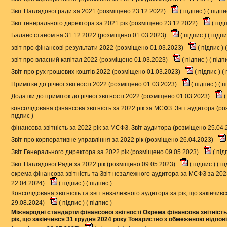
Звіт Наглядової ради за 2021 (розміщено 23.12.2022)
(
підпис
) (
підп
Звіт генерального директора за 2021 рік (розміщено 23.12.2022)
(
під
Баланс станом на 31.12.2022 (розміщено 01.03.2023)
(
підпис
) (
підп
звіт про фінансові результати 2022 (розміщено 01.03.2023)
(
підпис
) (
звіт про власний капітал 2022 (розміщено 01.03.2023)
(
підпис
) (
підп
Звіт про рух грошових коштів 2022 (розміщено 01.03.2023)
(
підпис
) (
Примітки до річної звітності 2022 (розміщено 01.03.2023)
(
підпис
) (
п
Додатки до приміток до річної звітності 2022 (розміщено 01.03.2023)
(
консолідована фінансова звітність за 2022 рік за МСФЗ. Звіт аудитора (р
підпис
)
фінансова звітність за 2022 рік за МСФЗ. Звіт аудитора (розміщено 25.04
Звіт про корпоративне управління за 2022 рік (розміщено 26.04.2023)
Звіт Генерального директора за 2022 рік (розміщено 09.05.2023)
(
під
Звіт Наглядової Ради за 2022 рік (розміщено 09.05.2023)
(
підпис
) (
пі
окрема фінансова звітність та Звіт незалежного аудитора за МСФЗ за 202
22.04.2024)
(
підпис
) (
підпис
)
Консолідована звітність та звіт незалежного аудитора за рік, що закінчи
29.08.2024)
(
підпис
) (
підпис
)
Міжнародні стандарти фінансової звітності Окрема фінансова звітні
рік, що закінчився 31 грудня 2024 року Товариство з обмеженою відп