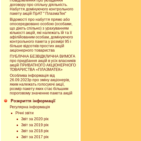
Повідомлення про укладення
договору про спільну діяльність.
Набуття домінуючого контрольного
пакету акцій ПрАТ " ПлазмаТек"
Відомості про набуття прямо або
опосередковано особою (особами,
що діють спільно) з урахуванням
кількості акцій, які належать їй та її
афілійованим особам, домінуючого
контрольного пакета у розмірі 95 і
більше відсотків простих акцій
акціонерного товариства
ПУБЛІЧНА БЕЗВІДКЛИЧНА ВИМОГА
про придбання акцій в усіх власників
акцій ПРИВАТНОГО АКЦІОНЕРНОГО
ТОВАРИСТВА «ПЛАЗМАТЕК»
Особлива інформація від
26.09.2023р про зміну акціонерів,
яким належать голосуючі акції,
розмір пакету яких стає більшим
пороговому значенню пакета акцій
Розкриття інформації
Регулярна інформація
Річні звіти
Звіт за 2020 рік
Звіт за 2019 рік
Звіт за 2018 рік
Звіт за 2017 рік