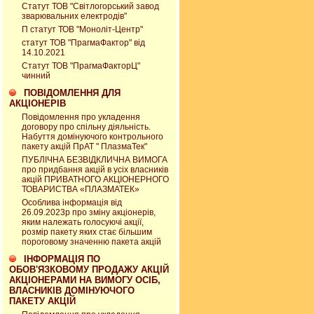
Статут ТОВ "Світлогорський завод
зварювальних електродів"
П статут ТОВ "Моноліт-Центр"
статут ТОВ "ПрагмаФактор" від
14.10.2021
Статут ТОВ "ПрагмаФакторЦ"
чинний
ПОВІДОМЛЕННЯ ДЛЯ
АКЦІОНЕРІВ
Повідомлення про укладення
договору про спільну діяльність.
Набуття домінуючого контрольного
пакету акцій ПрАТ " ПлазмаТек"
ПУБЛІЧНА БЕЗВІДКЛИЧНА ВИМОГА
про придбання акцій в усіх власників
акцій ПРИВАТНОГО АКЦІОНЕРНОГО
ТОВАРИСТВА «ПЛАЗМАТЕК»
Особлива інформація від
26.09.2023р про зміну акціонерів,
яким належать голосуючі акції,
розмір пакету яких стає більшим
пороговому значенню пакета акцій
ІНФОРМАЦІЯ ПО
ОБОВ'ЯЗКОВОМУ ПРОДАЖУ АКЦІЙ
АКЦІОНЕРАМИ НА ВИМОГУ ОСІБ,
ВЛАСНИКІВ ДОМІНУЮЧОГО
ПАКЕТУ АКЦІЙ