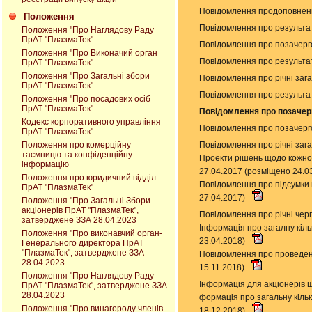
Повідомлення продоповнення
Положення
Повідомлення про результат
Положення "Про Наглядову Раду
ПрАТ "ПлазмаТек"
Повідомлення про позачерго
Положення "Про Виконачий орган
Повідомлення про результат
ПрАТ "ПлазмаТек"
Положення "Про Загальні збори
Повідомлення про річні заг
ПрАТ "ПлазмаТек"
Повідомлення про результат
Положення "Про посадових осіб
ПрАТ "ПлазмаТек"
Повідомлення про позачерго
Кодекс корпоративного управління
Повідомлення про позачерго
ПрАТ "ПлазмаТек"
Повідомлення про річні заг
Положення про комерційну
таємницю та конфіденційну
Проекти рішень щодо кожног
інформацію
27.04.2017 (розміщено 24.0
Положення про юридичний відділ
Повідомлення про підсумки
ПрАТ "ПлазмаТек"
27.04.2017)
Положення "Про Загальні Збори
акціонерів ПрАТ "ПлазмаТек",
Повідомлення про річні черг
затверджене ЗЗА 28.04.2023
Інформація про загалну кіль
Положення "Про виконавчий орган-
23.04.2018)
Генерального директора ПрАТ
"ПлазмаТек", затверджене ЗЗА
Повідомлення про проведенн
28.04.2023
15.11.2018)
Положення "Про Наглядову Раду
Інформація для акціонерів 
ПрАТ "ПлазмаТек", затверджене ЗЗА
28.04.2023
формація про загальну кільк
Положення "Про винагороду членів
18.12.2018)