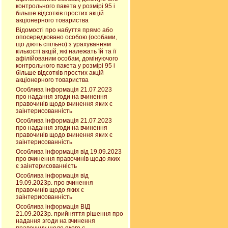
контрольного пакета у розмірі 95 і
більше відсотків простих акцій
акціонерного товариства
Відомості про набуття прямо або
опосередковано особою (особами,
що діють спільно) з урахуванням
кількості акцій, які належать їй та її
афілійованим особам, домінуючого
контрольного пакета у розмірі 95 і
більше відсотків простих акцій
акціонерного товариства
Особлива інформація 21.07.2023
про надання згоди на вчинення
правочинів щодо вчинення яких є
заінтерисованність
Особлива інформація 21.07.2023
про надання згоди на вчинення
правочинів щодо вчинення яких є
заінтерисованність
Особлива інформація від 19.09.2023
про вчинення правочинів щодо яких
є заінтерисованність
Особлива інформація від
19.09.2023р. про вчинення
правочинів щодо яких є
заінтерисованність
Особлива інформація ВІД
21.09.2023р. прийняття рішення про
надання згоди на вчинення