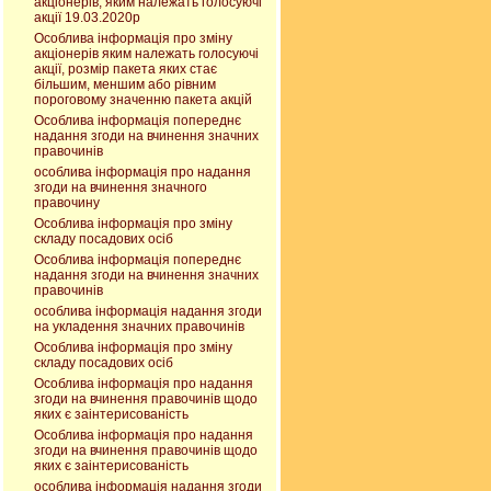
акціонерів, яким належать голосуючі
акції 19.03.2020р
Особлива інформація про зміну
акціонерів яким належать голосуючі
акції, розмір пакета яких стає
більшим, меншим або рівним
пороговому значенню пакета акцій
Особлива інформація попереднє
надання згоди на вчинення значних
правочинів
особлива інформація про надання
згоди на вчинення значного
правочину
Особлива інформація про зміну
складу посадових осіб
Особлива інформація попереднє
надання згоди на вчинення значних
правочинів
особлива інформація надання згоди
на укладення значних правочинів
Особлива інформація про зміну
складу посадових осіб
Особлива інформація про надання
згоди на вчинення правочинів щодо
яких є заінтерисованість
Особлива інформація про надання
згоди на вчинення правочинів щодо
яких є заінтерисованість
особлива інформація надання згоди