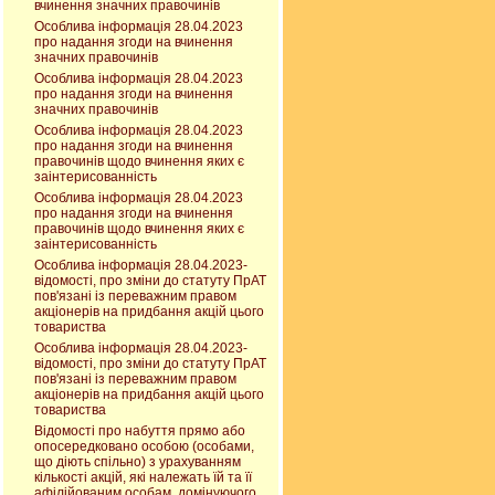
вчинення значних правочинів
Особлива інформація 28.04.2023
про надання згоди на вчинення
значних правочинів
Особлива інформація 28.04.2023
про надання згоди на вчинення
значних правочинів
Особлива інформація 28.04.2023
про надання згоди на вчинення
правочинів щодо вчинення яких є
заінтерисованність
Особлива інформація 28.04.2023
про надання згоди на вчинення
правочинів щодо вчинення яких є
заінтерисованність
Особлива інформація 28.04.2023-
відомості, про зміни до статуту ПрАТ
пов'язані із переважним правом
акціонерів на придбання акцій цього
товариства
Особлива інформація 28.04.2023-
відомості, про зміни до статуту ПрАТ
пов'язані із переважним правом
акціонерів на придбання акцій цього
товариства
Відомості про набуття прямо або
опосередковано особою (особами,
що діють спільно) з урахуванням
кількості акцій, які належать їй та її
афілійованим особам, домінуючого