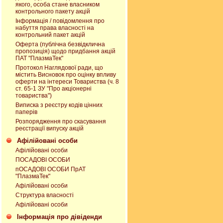
якого, особа стане власником
контрольного пакету акцій
Інформація / повідомлення про
набуття права власності на
контрольний пакет акцій
Оферта (публічна безвідклична
пропозиція) щодо придбання акцій
ПАТ "ПлазмаТек"
Протокол Наглядової ради, що
містить Висновок про оцінку впливу
оферти на інтереси Товариства (ч. 8
ст. 65-1 ЗУ "Про акціонерні
товариства")
Виписка з реєстру кодів цінних
паперів
Розпорядження про скасування
реєстрації випуску акцій
Афілійовані оcоби
Афілійовані оcоби
ПОСАДОВІ ОСОБИ
пОСАДОВІ ОСОБИ ПрАТ
"ПлазмаТек"
Афілійовані оcоби
Структура власності
Афілійовані оcоби
Інформація про дівіденди