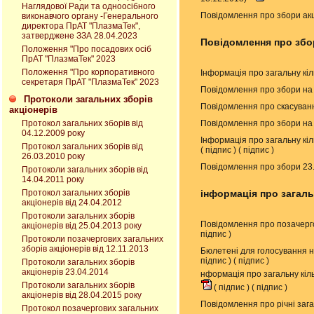
Наглядової Ради та одноосібного
Повідомлення про збори акц
виконавчого органу -Генерального
директора ПрАТ "ПлазмаТек",
затверджене ЗЗА 28.04.2023
Повідомлення про збор
Положення "Про посадових осіб
ПрАТ "ПлазмаТек" 2023
Положення "Про корпоративного
Інформація про загальну кіл
секретаря ПрАТ "ПлазмаТек" 2023
Повідомлення про збори на 
Протоколи загальних зборів
Повідомлення про скасуванн
акціонерів
Повідомлення про збори на 
Протокол загальних зборів від
04.12.2009 року
Інформація про загальну кіл
Протокол загальних зборів від
(
підпис
) (
підпис
)
26.03.2010 року
Повідомлення про збори 23
Протоколи загальних зборів від
14.04.2011 року
Протокол загальних зборів
інформація про загальн
акціонерів від 24.04.2012
Протоколи загальних зборів
Повідомлення про позачерго
акціонерів від 25.04.2013 року
підпис
)
Протоколи позачергових загальних
зборів акціонерів від 12.11.2013
Бюлетені для голосування н
підпис
) (
підпис
)
Протоколи загальних зборів
акціонерів 23.04.2014
нформація про загальну кіль
Протоколи загальних зборів
(
підпис
) (
підпис
)
акціонерів від 28.04.2015 року
Повідомлення про річні зага
Протокол позачергових загальних