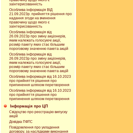
правочину щодо якого є
заінтерисованність
Особлива інформація ВІД
21.09.2023р. прийняття рішення про
надання згоди на вчинення
правочину щодо якого є
заінтерисованність
Особлива інформація від
26.09.2023р про зміну акціонерів,
яким належать голосуючі акції,
розмір пакету яких стає більшим
пороговому значенню пакета акцій
Особлива інформація від
26.09.2023р про зміну акціонерів,
яким належать голосуючі акції,
розмір пакету яких стає більшим
пороговому значенню пакета акцій
Особлива інформація від 16.10.2023
про прийняття рішення про
припинення шляхом перетворення
Особлива інформація від 16.10.2023
про прийняття рішення про
припинення шляхом перетворення
Інформація про ЦП
Свідоцтво про реєстрацію випуску
акцій
Довідка ПФТС
Повідомлення про укладення
договору, за наслідками виконання