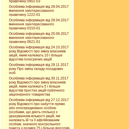
правочину 0902-03
Особлива інформація від 28.04.2017
вчинення заінтересованого
правочину 1222-01
Особлива інформація від 28.04.2017
вчинення заінтересованого
правочину 0310-01
Особлива інформація від 20.06.2017
вчинення заінтересованого
правочину 0621-01
Особлива інформація від 24.10.2017
року Відомості про зміну власників
акцій, яким належать 10 і більше
відсотків голосуючих акцій
Особлива інформація від 29.11.2017
року Про зміну складу посадових
осіб
Особлива інформація від 30.11.2017
року Відомості про зміну власників
акцій, яким належать 5 і більше
відсотків простих акцій публічного
акціонерного товариства
Особлива інформація від 27.12.2017
року Відомості про набуття прямо
або опосередковано особою
(особами, що діють спільно) з
урахуванням кількості акцій, які
належать їй та її афілійованим
особам, значного контрольного
пакета у розмірі 75 і більше відсотків