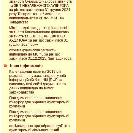
звітності Окрема фінансова звітність
та ЗВІТ НЕЗАЛЕЖНОГО АУДИТОРА
за рік, що закінчився 31 грудня 2024
року Товариство з обмеженою
відповідальністю «ПЛАЗМАТЕК»
Товариство
Міжнародні стандарти фінансової
звітності Консолідована фінансова
звітність та ЗВІТ НЕЗАЛЕЖНОГО
АУДИТОРА за рік, що закінчився 31
грудня 2024 року
окрема фінансова звітність
відповідно до МСФЗ за рік, що
закінчився 31.12.2025. Звіт аудитора
Інша інформація
Календарний план на 2019 рік
розміщення іу загальнодоступній
інформаційній базі НКЦПФР та
власному веб-сайті документів та
даних відповідно до вимог
законодавства
Повідомлення про оголошення
конкурсу для обрання аудиторської
компаніїіі
Повідомлення про оголошення
конкурсу для обрання аудиторської
компаніїіі
повідомлення про обрання суб'єкта
аудиторської діяльності, який