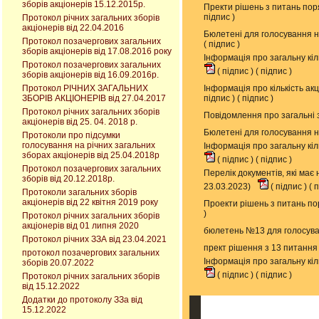
зборів акціонерів 15.12.2015р.
Пректи рішень з питань пор
підпис
)
Протокол річних загальних зборів
акціонерів від 22.04.2016
Бюлетені для голосування н
Протокол позачергових загальних
(
підпис
)
зборів акціонерів від 17.08.2016 року
Інформація про загальну кіл
Протокол позачергових загальних
(
підпис
) (
підпис
)
зборів акціонерів від 16.09.2016р.
Протокол РІЧНИХ ЗАГАЛЬНИХ
Інформація про кількість ак
ЗБОРІВ АКЦІОНЕРІВ від 27.04.2017
підпис
) (
підпис
)
Протокол річних загальних зборів
Повідомлення про загальні 
акціонерів від 25. 04. 2018 р.
Бюлетені для голосування н
Протоколи про підсумки
голосування на річних загальних
Інформація про загальну кіл
зборах акціонерів від 25.04.2018р
(
підпис
) (
підпис
)
Протокол позачергових загальних
Перелік документів, які має
зборів від 20.12.2018р.
23.03.2023)
(
підпис
) (
п
Протоколи загальних зборів
акціонерів від 22 квітня 2019 року
Проекти рішень з питань по
)
Протокол річних загальних зборів
акціонерів від 01 липня 2020
бюлетень №13 для голосуван
Протокол річних ЗЗА від 23.04.2021
прект рішення з 13 питання
протокол позачергових загальних
Інформація про загальну кіл
зборів 20.07.2022
(
підпис
) (
підпис
)
Протокол річних загальних зборів
від 15.12.2022
Додатки до протоколу ЗЗа від
15.12.2022