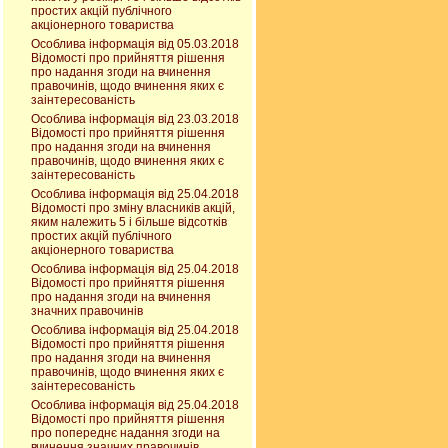
простих акцій публічного
акціонерного товариства
Особлива інформація від 05.03.2018
Відомості про прийняття рішення
про надання згоди на вчинення
правочинів, щодо вчинення яких є
заінтересованість
Особлива інформація від 23.03.2018
Відомості про прийняття рішення
про надання згоди на вчинення
правочинів, щодо вчинення яких є
заінтересованість
Особлива інформація від 25.04.2018
Відомості про зміну власників акцій,
яким належить 5 і більше відсотків
простих акцій публічного
акціонерного товариства
Особлива інформація від 25.04.2018
Відомості про прийняття рішення
про надання згоди на вчинення
значних правочинів
Особлива інформація від 25.04.2018
Відомості про прийняття рішення
про надання згоди на вчинення
правочинів, щодо вчинення яких є
заінтересованість
Особлива інформація від 25.04.2018
Відомості про прийняття рішення
про попереднє надання згоди на
вчинення значних правочинів