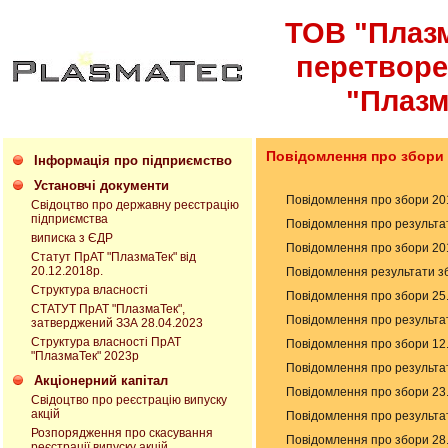
ТОВ "Плазм
перетвор
"Плазм
Повідомлення про збори т
Інформація про підприємство
Установчі документи
Повідомлення про збори 201
Свідоцтво про державну реєстрацію
підприємства
Повідомлення про результат
виписка з ЄДР
Повідомлення про збори 201
Статут ПрАТ "ПлазмаТек" від
20.12.2018р.
Повідомлення результати зб
Структура власності
Повідомлення про збори 25.
СТАТУТ ПрАТ "ПлазмаТек",
Повідомлення про результат
затверджений ЗЗА 28.04.2023
Структура власності ПрАТ
Повідомлення про збори 12.
"ПлазмаТек" 2023р
Повідомлення про результат
Акціонерний капітал
Повідомлення про збори 23.
Свідоцтво про реєстрацію випуску
акцій
Повідомлення про результат
Розпорядження про скасування
Повідомлення про збори 28.
реєстрації випуску акцій