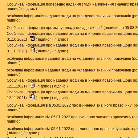
Особлива інформація попереднє надання згоди на вчинення значних прав
підпис
) (
підпис
)
особлива інформація надання згоди на укладення значних правочинів (р
підпис
)
Особлива інформація про зміну складу посадових осіб (розміщено 05.08.
Особлива інформація про надання згоди на вчинення правочинів щодо яки
01.10.2021)
(
підпис
) (
підпис
)
Особлива інформація про надання згоди на вчинення правочинів щодо яки
01.10.2021)
(
підпис
) (
підпис
)
особлива інформація надання згоди на укладення значних правочинів (ро
підпис
)
особлива інформація надання згоди на укладення значних правочинів (ро
підпис
)
Особлива інформація про надання згоди на вчинення правочинів щодо яки
12.11.2021)
(
підпис
) (
підпис
)
Особлива інформація про надання згоди на вчинення правочинів щодо яки
12.11.2021)
(
підпис
) (
підпис
)
Особлива інформація від 05.01.2022 про вчинення значного правочину (р
підпис
)
особлива інформація від 05.01.2022 пров чинення значного правочину (р
підпис
)
особлива інформація від 05.01.2022 про вчиненення правочину із заінте
(
підпис
) (
підпис
)