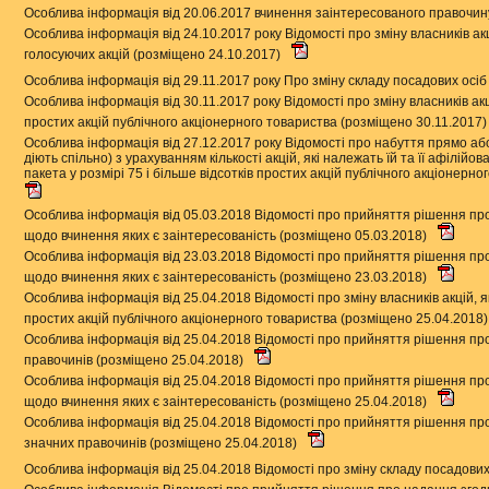
Особлива інформація від 20.06.2017 вчинення заінтересованого правочин
Особлива інформація від 24.10.2017 року Відомості про зміну власників акц
голосуючих акцій (розміщено 24.10.2017)
Особлива інформація від 29.11.2017 року Про зміну складу посадових осіб
Особлива інформація від 30.11.2017 року Відомості про зміну власників акц
простих акцій публічного акціонерного товариства (розміщено 30.11.2017
Особлива інформація від 27.12.2017 року Відомості про набуття прямо а
діють спільно) з урахуванням кількості акцій, які належать їй та її афілій
пакета у розмірі 75 і більше відсотків простих акцій публічного акціонерн
Особлива інформація від 05.03.2018 Відомості про прийняття рішення про
щодо вчинення яких є заінтересованість (розміщено 05.03.2018)
Особлива інформація від 23.03.2018 Відомості про прийняття рішення про
щодо вчинення яких є заінтересованість (розміщено 23.03.2018)
Особлива інформація від 25.04.2018 Відомості про зміну власників акцій, я
простих акцій публічного акціонерного товариства (розміщено 25.04.2018
Особлива інформація від 25.04.2018 Відомості про прийняття рішення пр
правочинів (розміщено 25.04.2018)
Особлива інформація від 25.04.2018 Відомості про прийняття рішення про
щодо вчинення яких є заінтересованість (розміщено 25.04.2018)
Особлива інформація від 25.04.2018 Відомості про прийняття рішення пр
значних правочинів (розміщено 25.04.2018)
Особлива інформація від 25.04.2018 Відомості про зміну складу посадових