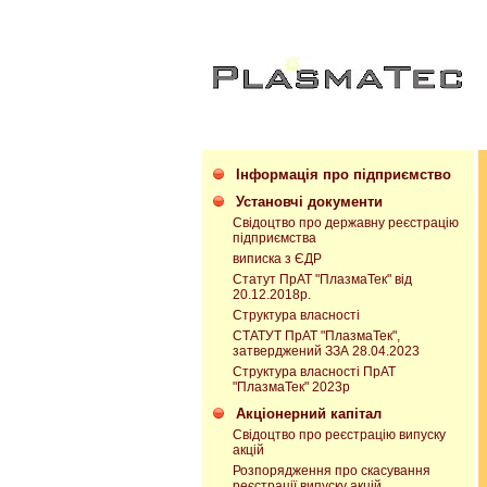
Інформація про підприємство
Установчі документи
Свідоцтво про державну реєстрацію
підприємства
виписка з ЄДР
Статут ПрАТ "ПлазмаТек" від
20.12.2018р.
Структура власності
СТАТУТ ПрАТ "ПлазмаТек",
затверджений ЗЗА 28.04.2023
Структура власності ПрАТ
"ПлазмаТек" 2023р
Акціонерний капітал
Свідоцтво про реєстрацію випуску
акцій
Розпорядження про скасування
реєстрації випуску акцій