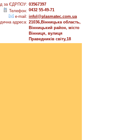
д за ЄДРПОУ:
03567397
0432 55-49-71
Телефон:
e-mail:
infol@plasmatec.com.ua
дична адреса:
21036,Вінницька область,
Вінницький район, місто
Вінниця, вулиця
Праведників світу,18