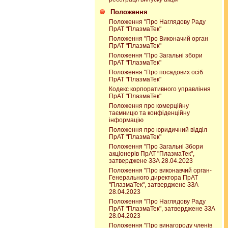
Положення
Положення "Про Наглядову Раду
ПрАТ "ПлазмаТек"
Положення "Про Виконачий орган
ПрАТ "ПлазмаТек"
Положення "Про Загальні збори
ПрАТ "ПлазмаТек"
Положення "Про посадових осіб
ПрАТ "ПлазмаТек"
Кодекс корпоративного управління
ПрАТ "ПлазмаТек"
Положення про комерційну
таємницю та конфіденційну
інформацію
Положення про юридичний відділ
ПрАТ "ПлазмаТек"
Положення "Про Загальні Збори
акціонерів ПрАТ "ПлазмаТек",
затверджене ЗЗА 28.04.2023
Положення "Про виконавчий орган-
Генерального директора ПрАТ
"ПлазмаТек", затверджене ЗЗА
28.04.2023
Положення "Про Наглядову Раду
ПрАТ "ПлазмаТек", затверджене ЗЗА
28.04.2023
Положення "Про винагороду членів