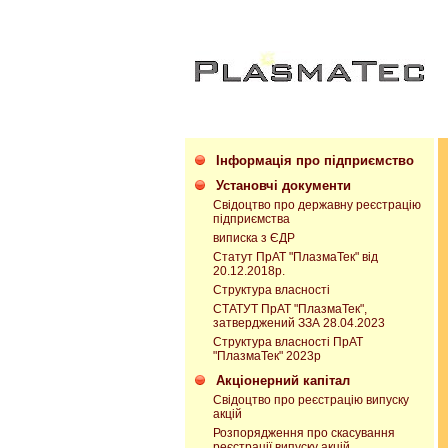
Інформація про підприємство
Установчі документи
Свідоцтво про державну реєстрацію
підприємства
виписка з ЄДР
Статут ПрАТ "ПлазмаТек" від
20.12.2018р.
Структура власності
СТАТУТ ПрАТ "ПлазмаТек",
затверджений ЗЗА 28.04.2023
Структура власності ПрАТ
"ПлазмаТек" 2023р
Акціонерний капітал
Свідоцтво про реєстрацію випуску
акцій
Розпорядження про скасування
реєстрації випуску акцій