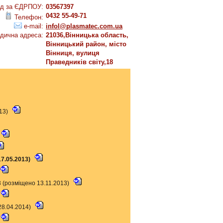
д за ЄДРПОУ:
03567397
0432 55-49-71
Телефон:
e-mail:
infol@plasmatec.com.ua
дична адреса:
21036,Вінницька область,
Вінницький район, місто
Вінниця, вулиця
Праведників світу,18
013)
17.05.2013)
3 (розміщено 13.11.2013)
28.04.2014)