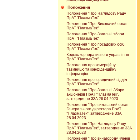
Положення
Положення "Про Наглядову Раду
ПрАТ "ПлазмаТек"
Положення "Про Виконачий орган
ПрАТ "ПлазмаТек"
Положення "Про Загальні збори
ПрАТ "ПлазмаТек"
Положення "Про посадових осіб
ПрАТ "ПлазмаТек"
Кодекс корпоративного управління
ПрАТ "ПлазмаТек"
Положення про комерційну
таємницю та конфіденційну
інформацію
Положення про юридичний відділ
ПрАТ "ПлазмаТек"
Положення "Про Загальні Збори
акціонерів ПрАТ "ПлазмаТек",
затверджене ЗЗА 28.04.2023
Положення "Про виконавчий орган-
Генерального директора ПрАТ
"ПлазмаТек", затверджене ЗЗА
28.04.2023
Положення "Про Наглядову Раду
ПрАТ "ПлазмаТек", затверджене ЗЗА
28.04.2023
Положення "Про винагороду членів